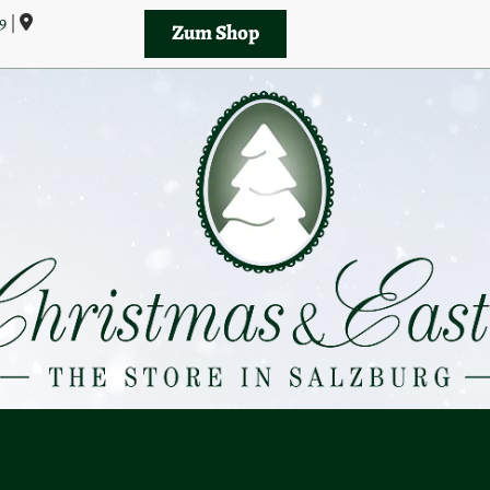
9
|

Zum Shop